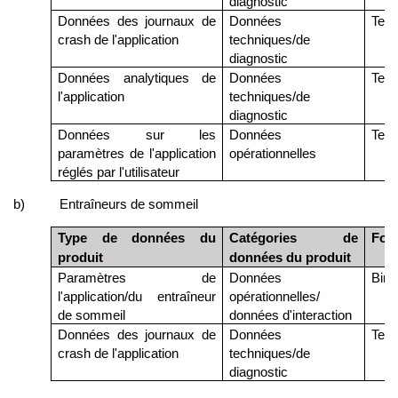
diagnostic
Données des journaux de
Données
Text
crash de l'application
techniques/de
diagnostic
Données analytiques de
Données
Text
l'application
techniques/de
diagnostic
Données sur les
Données
Text
paramètres de l'application
opérationnelles
réglés par l'utilisateur
b)
Entraîneurs de sommeil
Type de données du
Catégories de
For
produit
données du produit
Paramètres de
Données
Bina
l'application/du entraîneur
opérationnelles/
de sommeil
données d'interaction
Données des journaux de
Données
Text
crash de l'application
techniques/de
diagnostic