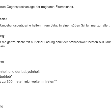
ierten Gegensprechanlage der tragbaren Elterneinheit.
ieder
 Umgebungsgeräusche helfen Ihrem Baby, in einen süßen Schlummer zu fallen.
ing*
 die ganze Nacht mit nur einer Ladung dank der branchenweit besten Akkulaufz
ein.
irm
nheit und der babyeinheit
betrieb*
 zu 300 meter reichweite im freien**
ng