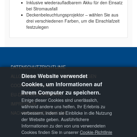
Inklusive wiederaufladbarem Akku für den Einsatz
bei Stromausfall
Deckenbeleuchtungsprojektor – wählen Sie aus
drei verschiedenen Farben, um die Einschlafzeit
festzulegen
DATENSCHUTZRICHTLINIE
Diese Website verwendet
ALLGEMEINE GESCHÄFTSBEDINGUNGEN
Cookies, um Informationen auf
COOKIE RICHTLINIE
Ihrem Computer zu speichern.
EU-DATENVERORDNUNG
Einige dieser Cookies sind unerlässlich,
IMPRESSUM
während andere uns helfen, Ihr Erlebnis zu
verbessern, indem sie Einblicke in die Nutzung
NACHRICHTENREDAKTION
der Website geben. Ausführlichere
Informationen zu den von uns verwendeten
Cookies finden Sie in unserer
Cookie-Richtlinie